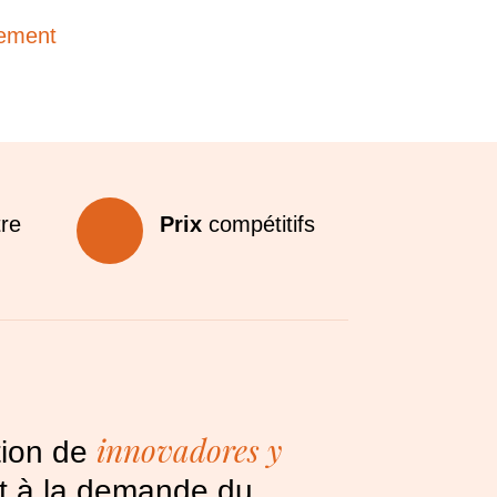
ement
tre
Prix
compétitifs
innovadores y
tion de
t à la demande du