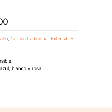
00
baño
,
Cortina tradicional
,
Extensibles:
sible.
 azul, blanco y rosa.