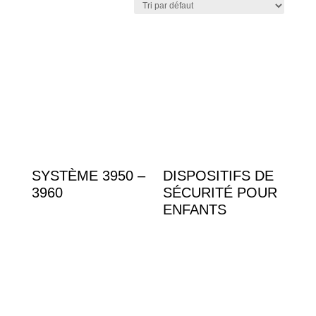
Catégories de produits
Accessoires communs
(5)
Barres de salle de bain
(3)
panneaux japonais
(2)
Stores
(8)
Tringles à rideaux et plaques
Velcrad
(21)
SYSTÈME 3950 –
DISPOSITIFS DE
3960
SÉCURITÉ POUR
Étiquettes produit
ENFANTS